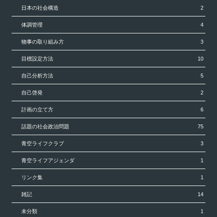
日本の社会構造
2
体調管理
4
物事の取り組み方
3
目標設定方法
10
自己分析方法
5
自己啓発
2
計画の立て方
6
話題の社会政治問題
75
青空ライフクラブ
3
青空ライフアジェンダ
1
リンク集
1
雑記
14
未分類
1