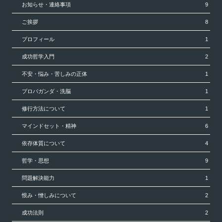
お知らせ・連絡事項
9
ご挨拶
8
プロフィール
1
成功哲学入門
2
不安・悩み・苦しみの正体
1
プロパガンダ・洗脳
1
修行方法について
1
マインドセット・精神
6
依存体質について
4
哲学・思想
9
問題解決能力
1
恨み・憎しみについて
2
成功法則
2