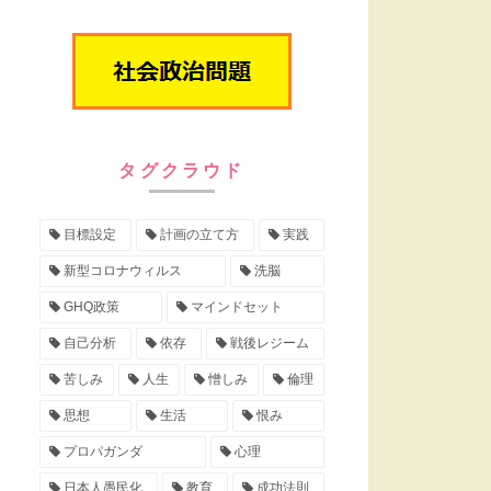
タグクラウド
目標設定
計画の立て方
実践
新型コロナウィルス
洗脳
GHQ政策
マインドセット
自己分析
依存
戦後レジーム
苦しみ
人生
憎しみ
倫理
思想
生活
恨み
プロパガンダ
心理
日本人愚民化
教育
成功法則