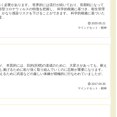
く必要があります。 世界的には流行が続いており、長期戦になって
新型コロナウィルスの特徴を把握し、 科学的根拠に基づき、衛生管理
、かなり感染リスクを下げることができます。 科学的根拠に基づいた
..
2020.05.21
マインドセット・精神
が、 本質的には、目的(目標)の達成のために、大変さがあっても、耐え
成し遂げるために粘り強く取り組んでいくのに忍耐が重要になります。
鍛えるために武道などの厳しい体練が積極的に行なわれていましたが、
2017.04.30
マインドセット・精神