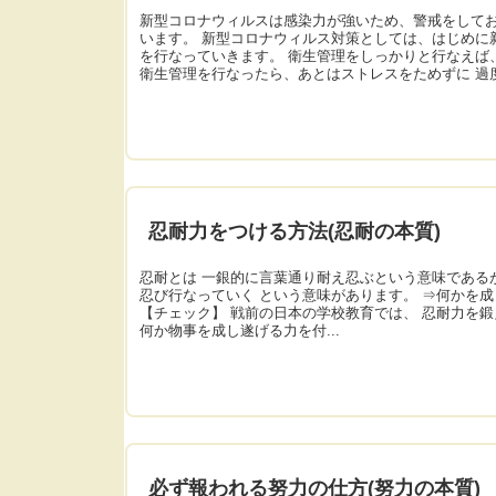
新型コロナウィルスは感染力が強いため、警戒をしてお
います。 新型コロナウィルス対策としては、はじめに
を行なっていきます。 衛生管理をしっかりと行なえば
衛生管理を行なったら、あとはストレスをためずに 過度.
忍耐力をつける方法(忍耐の本質)
忍耐とは 一銀的に言葉通り耐え忍ぶという意味である
忍び行なっていく という意味があります。 ⇒何かを
【チェック】 戦前の日本の学校教育では、 忍耐力を
何か物事を成し遂げる力を付...
必ず報われる努力の仕方(努力の本質)