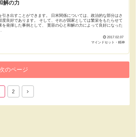
和解の力
を引き出すことができます。 日米関係については、政治的な部分はさ
程度良好であります。 そして、それが国家としては繁栄をもたらせて
果を発揮した事例として、 寛容の心と和解の力によって良好になった
.
2017.02.07
マインドセット・精神
次のページ
1
2