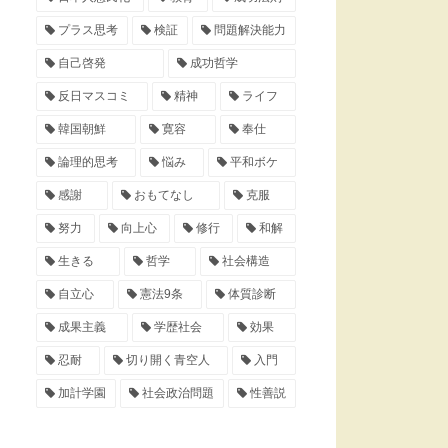
プラス思考
検証
問題解決能力
自己啓発
成功哲学
反日マスコミ
精神
ライフ
韓国朝鮮
寛容
奉仕
論理的思考
悩み
平和ボケ
感謝
おもてなし
克服
努力
向上心
修行
和解
生きる
哲学
社会構造
自立心
憲法9条
体質診断
成果主義
学歴社会
効果
忍耐
切り開く青空人
入門
加計学園
社会政治問題
性善説