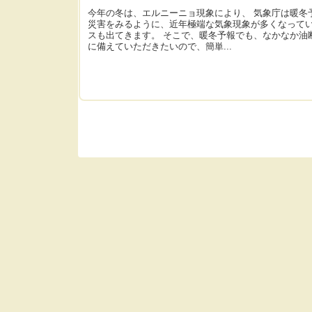
今年の冬は、エルニーニョ現象により、 気象庁は暖冬
災害をみるように、近年極端な気象現象が多くなってい
スも出てきます。 そこで、暖冬予報でも、なかなか油
に備えていただきたいので、簡単...