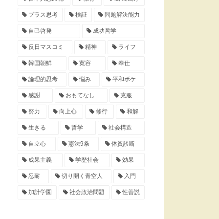
プラス思考
検証
問題解決能力
自己啓発
成功哲学
反日マスコミ
精神
ライフ
韓国朝鮮
寛容
奉仕
論理的思考
悩み
平和ボケ
感謝
おもてなし
克服
努力
向上心
修行
和解
生きる
哲学
社会構造
自立心
憲法9条
体質診断
成果主義
学歴社会
効果
忍耐
切り開く青空人
入門
加計学園
社会政治問題
性善説