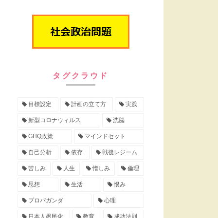
タグクラウド
目標設定
計画の立て方
実践
新型コロナウィルス
洗脳
GHQ政策
マインドセット
自己分析
依存
戦後レジーム
苦しみ
人生
憎しみ
倫理
思想
生活
恨み
プロパガンダ
心理
日本人愚民化
教育
成功法則