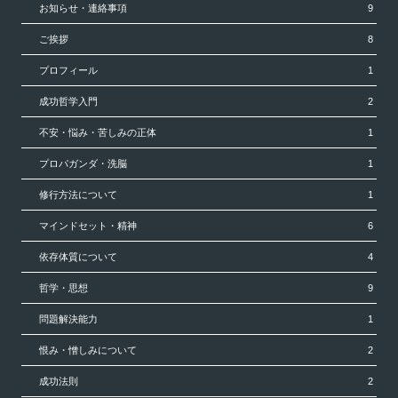
お知らせ・連絡事項
9
ご挨拶
8
プロフィール
1
成功哲学入門
2
不安・悩み・苦しみの正体
1
プロパガンダ・洗脳
1
修行方法について
1
マインドセット・精神
6
依存体質について
4
哲学・思想
9
問題解決能力
1
恨み・憎しみについて
2
成功法則
2