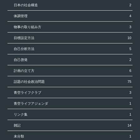
日本の社会構造
2
体調管理
4
物事の取り組み方
3
目標設定方法
10
自己分析方法
5
自己啓発
2
計画の立て方
6
話題の社会政治問題
75
青空ライフクラブ
3
青空ライフアジェンダ
1
リンク集
1
雑記
14
未分類
1