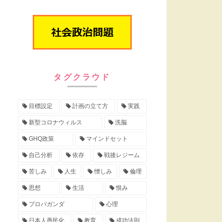
タグクラウド
目標設定
計画の立て方
実践
新型コロナウィルス
洗脳
GHQ政策
マインドセット
自己分析
依存
戦後レジーム
苦しみ
人生
憎しみ
倫理
思想
生活
恨み
プロパガンダ
心理
日本人愚民化
教育
成功法則