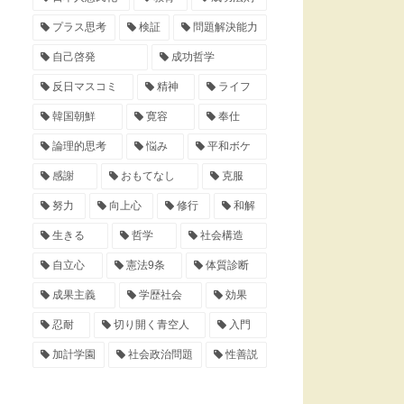
プラス思考
検証
問題解決能力
自己啓発
成功哲学
反日マスコミ
精神
ライフ
韓国朝鮮
寛容
奉仕
論理的思考
悩み
平和ボケ
感謝
おもてなし
克服
努力
向上心
修行
和解
生きる
哲学
社会構造
自立心
憲法9条
体質診断
成果主義
学歴社会
効果
忍耐
切り開く青空人
入門
加計学園
社会政治問題
性善説