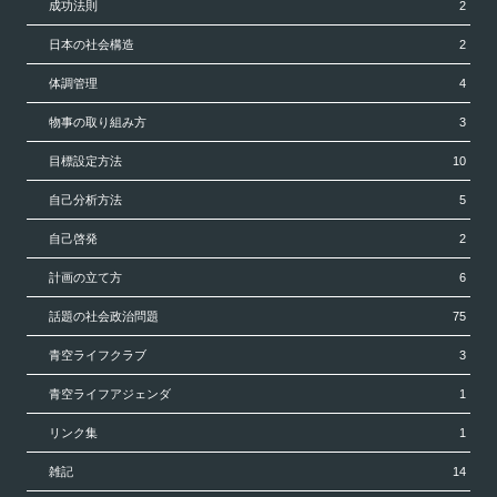
成功法則
2
日本の社会構造
2
体調管理
4
物事の取り組み方
3
目標設定方法
10
自己分析方法
5
自己啓発
2
計画の立て方
6
話題の社会政治問題
75
青空ライフクラブ
3
青空ライフアジェンダ
1
リンク集
1
雑記
14