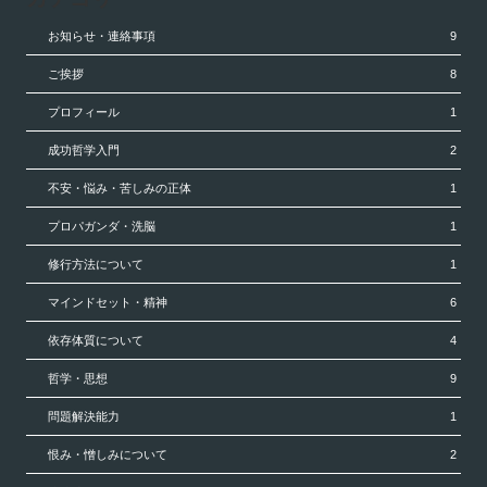
お知らせ・連絡事項
9
ご挨拶
8
プロフィール
1
成功哲学入門
2
不安・悩み・苦しみの正体
1
プロパガンダ・洗脳
1
修行方法について
1
マインドセット・精神
6
依存体質について
4
哲学・思想
9
問題解決能力
1
恨み・憎しみについて
2