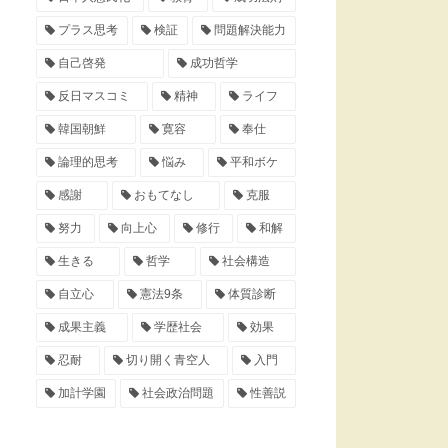
プラス思考
検証
問題解決能力
自己啓発
成功哲学
反日マスコミ
精神
ライフ
韓国朝鮮
寛容
奉仕
論理的思考
悩み
平和ボケ
感謝
おもてなし
克服
努力
向上心
修行
和解
生きる
哲学
社会構造
自立心
憲法9条
体質診断
成果主義
学歴社会
効果
忍耐
切り開く青空人
入門
加計学園
社会政治問題
性善説