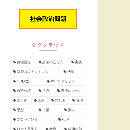
タグクラウド
目標設定
計画の立て方
実践
新型コロナウィルス
洗脳
GHQ政策
マインドセット
自己分析
依存
戦後レジーム
苦しみ
人生
憎しみ
倫理
思想
生活
恨み
プロパガンダ
心理
日本人愚民化
教育
成功法則