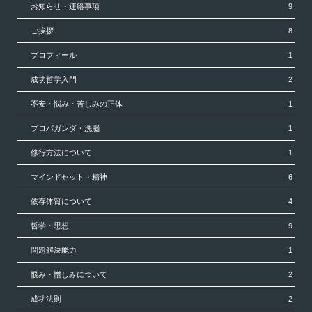
お知らせ・連絡事項
9
ご挨拶
8
プロフィール
1
成功哲学入門
2
不安・悩み・苦しみの正体
1
プロパガンダ・洗脳
1
修行方法について
1
マインドセット・精神
6
依存体質について
4
哲学・思想
9
問題解決能力
1
恨み・憎しみについて
2
成功法則
2