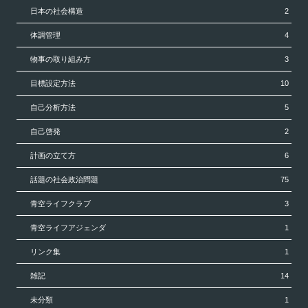
日本の社会構造
2
体調管理
4
物事の取り組み方
3
目標設定方法
10
自己分析方法
5
自己啓発
2
計画の立て方
6
話題の社会政治問題
75
青空ライフクラブ
3
青空ライフアジェンダ
1
リンク集
1
雑記
14
未分類
1