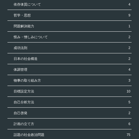
依存体質について
4
哲学・思想
9
問題解決能力
1
恨み・憎しみについて
2
成功法則
2
日本の社会構造
2
体調管理
4
物事の取り組み方
3
目標設定方法
10
自己分析方法
5
自己啓発
2
計画の立て方
6
話題の社会政治問題
75