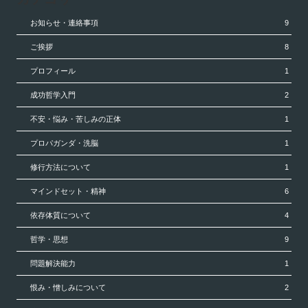
お知らせ・連絡事項
9
ご挨拶
8
プロフィール
1
成功哲学入門
2
不安・悩み・苦しみの正体
1
プロパガンダ・洗脳
1
修行方法について
1
マインドセット・精神
6
依存体質について
4
哲学・思想
9
問題解決能力
1
恨み・憎しみについて
2