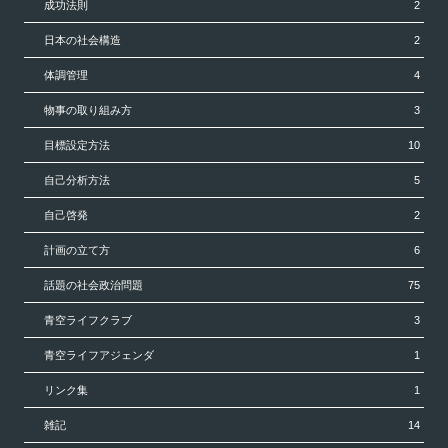
成功法則
2
日本の社会構造
2
体調管理
4
物事の取り組み方
3
目標設定方法
10
自己分析方法
5
自己啓発
2
計画の立て方
6
話題の社会政治問題
75
青空ライフクラブ
3
青空ライフアジェンダ
1
リンク集
1
雑記
14