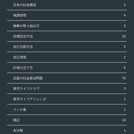
日本の社会構造
2
体調管理
4
物事の取り組み方
3
目標設定方法
10
自己分析方法
5
自己啓発
2
計画の立て方
6
話題の社会政治問題
75
青空ライフクラブ
3
青空ライフアジェンダ
1
リンク集
1
雑記
14
未分類
1