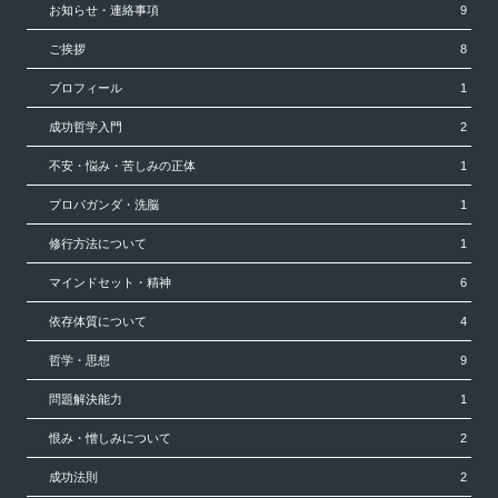
お知らせ・連絡事項
9
ご挨拶
8
プロフィール
1
成功哲学入門
2
不安・悩み・苦しみの正体
1
プロパガンダ・洗脳
1
修行方法について
1
マインドセット・精神
6
依存体質について
4
哲学・思想
9
問題解決能力
1
恨み・憎しみについて
2
成功法則
2