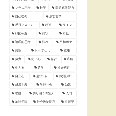
プラス思考
検証
問題解決能力
自己啓発
成功哲学
反日マスコミ
精神
ライフ
韓国朝鮮
寛容
奉仕
論理的思考
悩み
平和ボケ
感謝
おもてなし
克服
努力
向上心
修行
和解
生きる
哲学
社会構造
自立心
憲法9条
体質診断
成果主義
学歴社会
効果
忍耐
切り開く青空人
入門
加計学園
社会政治問題
性善説