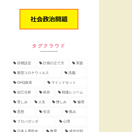
タグクラウド
目標設定
計画の立て方
実践
新型コロナウィルス
洗脳
GHQ政策
マインドセット
自己分析
依存
戦後レジーム
苦しみ
人生
憎しみ
倫理
思想
生活
恨み
プロパガンダ
心理
日本人愚民化
教育
成功法則