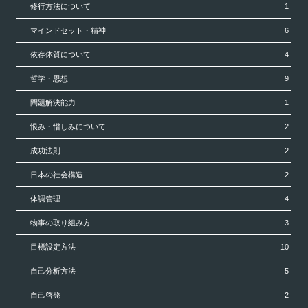
修行方法について
1
マインドセット・精神
6
依存体質について
4
哲学・思想
9
問題解決能力
1
恨み・憎しみについて
2
成功法則
2
日本の社会構造
2
体調管理
4
物事の取り組み方
3
目標設定方法
10
自己分析方法
5
自己啓発
2