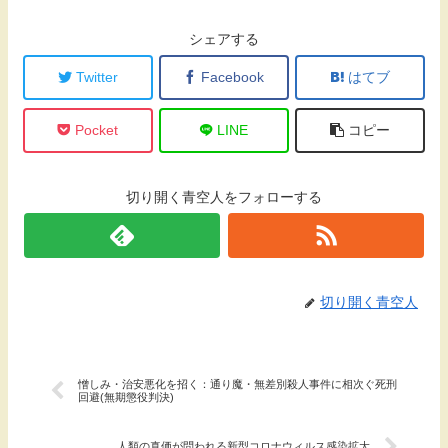
シェアする
Twitter
Facebook
はてブ
Pocket
LINE
コピー
切り開く青空人をフォローする
切り開く青空人
憎しみ・治安悪化を招く：通り魔・無差別殺人事件に相次ぐ死刑
回避(無期懲役判決)
人類の真価が問われる新型コロナウィルス感染拡大