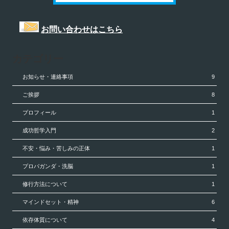
お問い合わせはこちら
カテゴリー
お知らせ・連絡事項
9
ご挨拶
8
プロフィール
1
成功哲学入門
2
不安・悩み・苦しみの正体
1
プロパガンダ・洗脳
1
修行方法について
1
マインドセット・精神
6
依存体質について
4