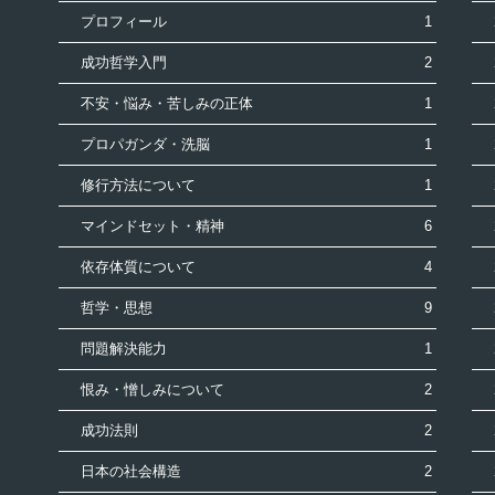
プロフィール
1
成功哲学入門
2
不安・悩み・苦しみの正体
1
プロパガンダ・洗脳
1
修行方法について
1
マインドセット・精神
6
依存体質について
4
哲学・思想
9
問題解決能力
1
恨み・憎しみについて
2
成功法則
2
日本の社会構造
2