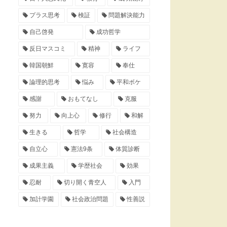
プラス思考
検証
問題解決能力
自己啓発
成功哲学
反日マスコミ
精神
ライフ
韓国朝鮮
寛容
奉仕
論理的思考
悩み
平和ボケ
感謝
おもてなし
克服
努力
向上心
修行
和解
生きる
哲学
社会構造
自立心
憲法9条
体質診断
成果主義
学歴社会
効果
忍耐
切り開く青空人
入門
加計学園
社会政治問題
性善説