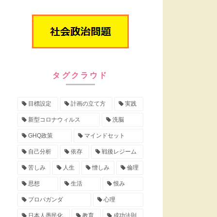
タグクラウド
目標設定
計画の立て方
実践
新型コロナウィルス
洗脳
GHQ政策
マインドセット
自己分析
依存
戦後レジーム
苦しみ
人生
憎しみ
倫理
思想
生活
恨み
プロパガンダ
心理
日本人愚民化
教育
成功法則