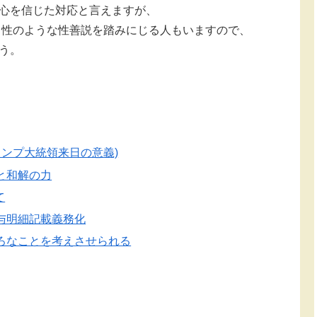
心を信じた対応と言えますが、
い男性のような性善説を踏みにじる人もいますので、
う。
ランプ大統領来日の意義)
と和解の力
て
与明細記載義務化
ろなことを考えさせられる