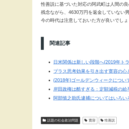
性善説に基づいた対応の阿武町は人間の良
残念ながら、4630万円を返金していな
今の時代は注意しておいた方が良いでしょ
関連記事
日米関係は新しい段階へ(2019年ト
プラス思考効果を引き出す寛容の心
(2018年)ゴールデンウィークについ
岸田政権は酷すぎる：定額減税の給
阿部慎之助氏逮捕についてはいろい
話題の社会政治問題
寛容
性善説