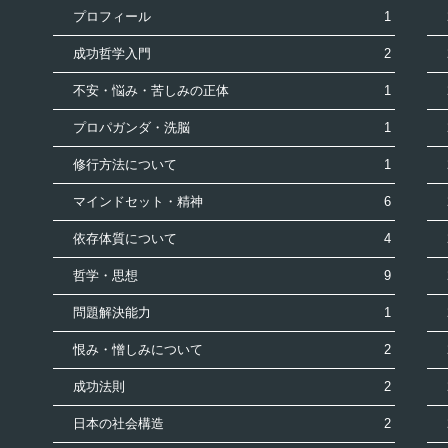
プロフィール
1
成功哲学入門
2
不安・悩み・苦しみの正体
1
プロパガンダ・洗脳
1
修行方法について
1
マインドセット・精神
6
依存体質について
4
哲学・思想
9
問題解決能力
1
恨み・憎しみについて
2
成功法則
2
日本の社会構造
2