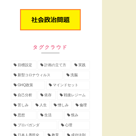
タグクラウド
目標設定
計画の立て方
実践
新型コロナウィルス
洗脳
GHQ政策
マインドセット
自己分析
依存
戦後レジーム
苦しみ
人生
憎しみ
倫理
思想
生活
恨み
プロパガンダ
心理
日本人愚民化
教育
成功法則