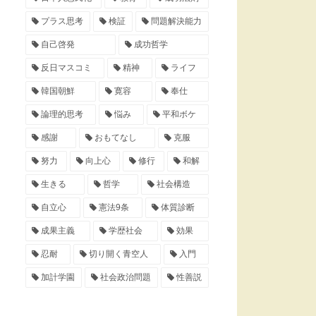
プラス思考
検証
問題解決能力
自己啓発
成功哲学
反日マスコミ
精神
ライフ
韓国朝鮮
寛容
奉仕
論理的思考
悩み
平和ボケ
感謝
おもてなし
克服
努力
向上心
修行
和解
生きる
哲学
社会構造
自立心
憲法9条
体質診断
成果主義
学歴社会
効果
忍耐
切り開く青空人
入門
加計学園
社会政治問題
性善説