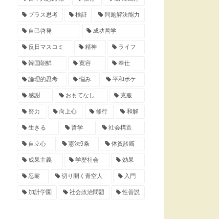
プラス思考
検証
問題解決能力
自己啓発
成功哲学
反日マスコミ
精神
ライフ
韓国朝鮮
寛容
奉仕
論理的思考
悩み
平和ボケ
感謝
おもてなし
克服
努力
向上心
修行
和解
生きる
哲学
社会構造
自立心
憲法9条
体質診断
成果主義
学歴社会
効果
忍耐
切り開く青空人
入門
加計学園
社会政治問題
性善説