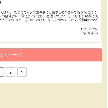
)
ださい。 ①自分で考えて主体的に行動するのが苦手である ②自分に
ドの傾向が強い ④うまくいかないと他人のせいにしてしまう (不満があ
た努力ができない (忍耐力がなく、すぐに諦めてしまう) ⑥物事につい
2017.02.22
自己分析方法
次のページ
1
2