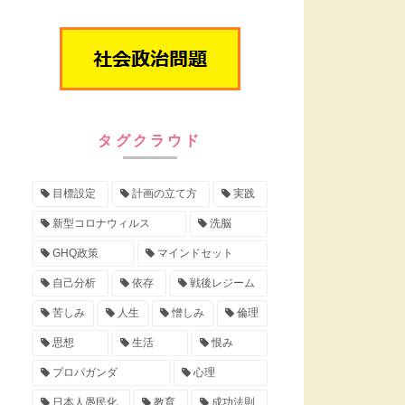
タグクラウド
目標設定
計画の立て方
実践
新型コロナウィルス
洗脳
GHQ政策
マインドセット
自己分析
依存
戦後レジーム
苦しみ
人生
憎しみ
倫理
思想
生活
恨み
プロパガンダ
心理
日本人愚民化
教育
成功法則