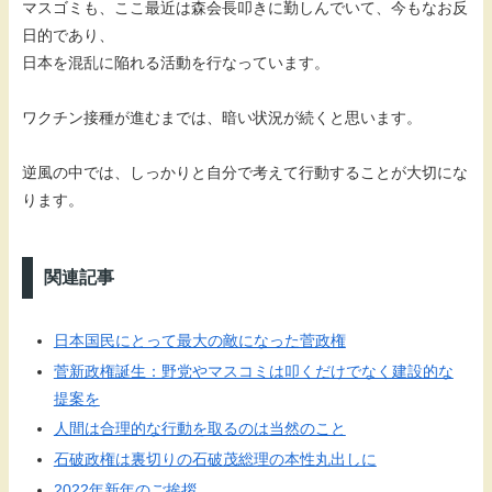
マスゴミも、ここ最近は森会長叩きに勤しんでいて、今もなお反
日的であり、
日本を混乱に陥れる活動を行なっています。
ワクチン接種が進むまでは、暗い状況が続くと思います。
逆風の中では、しっかりと自分で考えて行動することが大切にな
ります。
関連記事
日本国民にとって最大の敵になった菅政権
菅新政権誕生：野党やマスコミは叩くだけでなく建設的な
提案を
人間は合理的な行動を取るのは当然のこと
石破政権は裏切りの石破茂総理の本性丸出しに
2022年新年のご挨拶