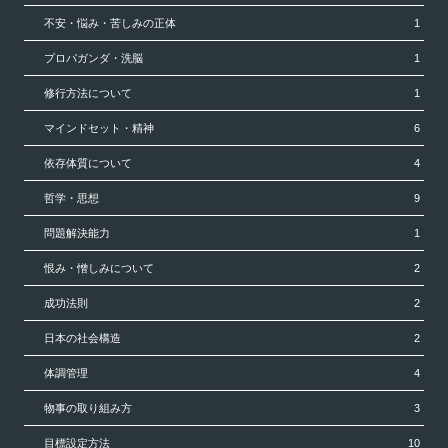
不安・悩み・苦しみの正体
1
プロパガンダ・洗脳
1
修行方法について
1
マインドセット・精神
6
依存体質について
4
哲学・思想
9
問題解決能力
1
恨み・憎しみについて
2
成功法則
2
日本の社会構造
2
体調管理
4
物事の取り組み方
3
目標設定方法
10