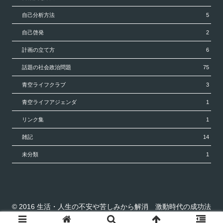
自己分析方法
5
自己啓発
2
計画の立て方
6
話題の社会政治問題
75
青空ライフクラブ
3
青空ライフアジェンダ
1
リンク集
1
雑記
14
未分類
1
© 2016 生活・人生の不安や苦しみから解消 激動時代の成功法
則 青空ライフ.