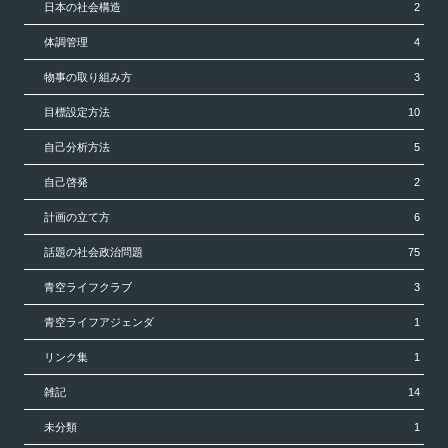
日本の社会構造
2
体調管理
4
物事の取り組み方
3
目標設定方法
10
自己分析方法
5
自己啓発
2
計画の立て方
6
話題の社会政治問題
75
青空ライフクラブ
3
青空ライフアジェンダ
1
リンク集
1
雑記
14
未分類
1