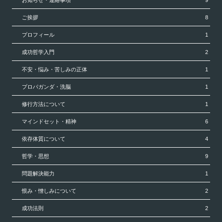
ご挨拶
8
プロフィール
1
成功哲学入門
2
不安・悩み・苦しみの正体
1
プロパガンダ・洗脳
1
修行方法について
1
マインドセット・精神
6
依存体質について
4
哲学・思想
9
問題解決能力
1
恨み・憎しみについて
2
成功法則
2