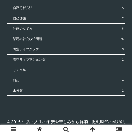
自己分析方法
5
自己啓発
2
計画の立て方
6
話題の社会政治問題
75
青空ライフクラブ
3
青空ライフアジェンダ
1
リンク集
1
雑記
14
未分類
1
© 2016 生活・人生の不安や苦しみから解消 激動時代の成功法
則 青空ライフ.