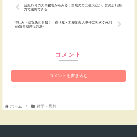
台風19号の大雨被害からみる：自然の力は強大だが、知識と行動
力で減災できる
憎しみ・治安悪化を招く：通り魔・無差別殺人事件に相次ぐ死刑
回避(無期懲役判決)
コメント
コメントを書き込む
ホーム
哲学・思想