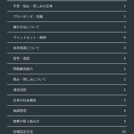
不安・悩み・苦しみの正体
1
プロパガンダ・洗脳
1
修行方法について
1
マインドセット・精神
6
依存体質について
4
哲学・思想
9
問題解決能力
1
恨み・憎しみについて
2
成功法則
2
日本の社会構造
2
体調管理
4
物事の取り組み方
3
目標設定方法
10