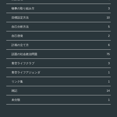
物事の取り組み方
3
目標設定方法
10
自己分析方法
5
自己啓発
2
計画の立て方
6
話題の社会政治問題
75
青空ライフクラブ
3
青空ライフアジェンダ
1
リンク集
1
雑記
14
未分類
1