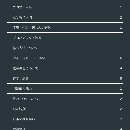
プロフィール
1
成功哲学入門
2
不安・悩み・苦しみの正体
1
プロパガンダ・洗脳
1
修行方法について
1
マインドセット・精神
6
依存体質について
4
哲学・思想
9
問題解決能力
1
恨み・憎しみについて
2
成功法則
2
日本の社会構造
2
体調管理
4