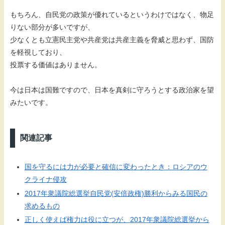
もちろん、自民党の政策が優れているというわけではなく、物足
りない部分が多いですが、
少なくとも立憲民主党や共産党は共産主義を脅威と思わず、国防
を軽視しており、
投票する価値はありません。
今は日本は国難ですので、日本を真剣に守ろうとする政治家を望
みたいです。
関連記事
国を守るには力が必要と確信に変わったとき：ロシアのウ
クライナ侵攻
2017年衆議院総選挙自民党(安倍政権)勝利からみる国民の
求めるもの
正しく使えば権力は役に立つが、2017年衆議院総選挙から