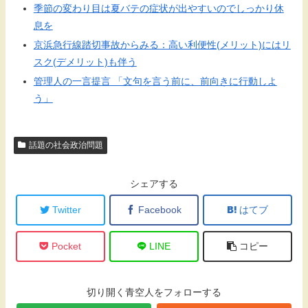
季節の変わり目は夏バテの症状が出やすいのでしっかり休
息を
京浜急行線踏切事故からみる：高い利便性(メリット)にはリ
スク(デメリット)も伴う
管理人の一言提言 「文句を言う前に、前向きに行動しよ
う」
話題の社会政治問題
シェアする
Twitter
Facebook
はてブ
Pocket
LINE
コピー
切り開く青空人をフォローする