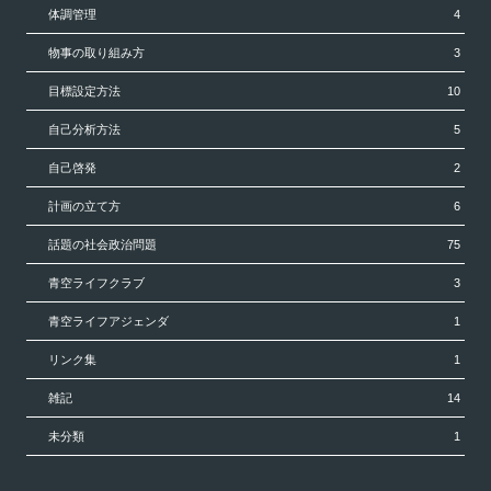
体調管理
4
物事の取り組み方
3
目標設定方法
10
自己分析方法
5
自己啓発
2
計画の立て方
6
話題の社会政治問題
75
青空ライフクラブ
3
青空ライフアジェンダ
1
リンク集
1
雑記
14
未分類
1