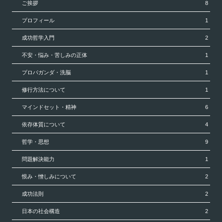
ご挨拶
8
プロフィール
1
成功哲学入門
2
不安・悩み・苦しみの正体
1
プロパガンダ・洗脳
1
修行方法について
1
マインドセット・精神
6
依存体質について
4
哲学・思想
9
問題解決能力
1
恨み・憎しみについて
2
成功法則
2
日本の社会構造
2