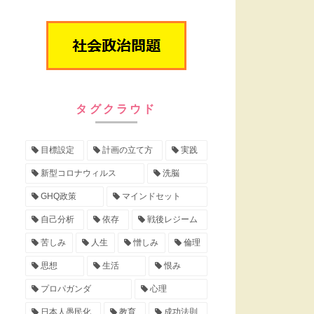
タグクラウド
目標設定
計画の立て方
実践
新型コロナウィルス
洗脳
GHQ政策
マインドセット
自己分析
依存
戦後レジーム
苦しみ
人生
憎しみ
倫理
思想
生活
恨み
プロパガンダ
心理
日本人愚民化
教育
成功法則