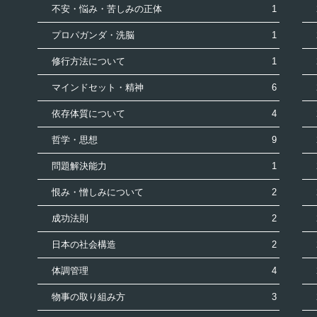
不安・悩み・苦しみの正体
1
プロパガンダ・洗脳
1
修行方法について
1
マインドセット・精神
6
依存体質について
4
哲学・思想
9
問題解決能力
1
恨み・憎しみについて
2
成功法則
2
日本の社会構造
2
体調管理
4
物事の取り組み方
3