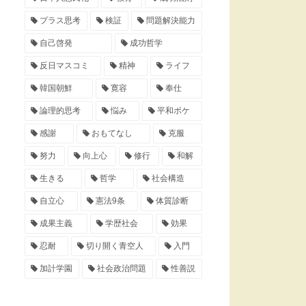
プラス思考
検証
問題解決能力
自己啓発
成功哲学
反日マスコミ
精神
ライフ
韓国朝鮮
寛容
奉仕
論理的思考
悩み
平和ボケ
感謝
おもてなし
克服
努力
向上心
修行
和解
生きる
哲学
社会構造
自立心
憲法9条
体質診断
成果主義
学歴社会
効果
忍耐
切り開く青空人
入門
加計学園
社会政治問題
性善説